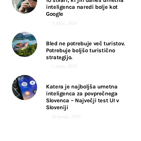
10 stvari, ki jih danes umetna
inteligenca naredi bolje kot
Google
3 julija, 2026
Bled ne potrebuje več turistov.
Potrebuje boljšo turistično
strategijo.
1 julija, 2026
Katera je najboljša umetna
inteligenca za povprečnega
Slovenca – Največji test UI v
Sloveniji
30 junija, 2026