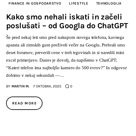
FINANCE IN GOSPODARSTVO
LIFESTYLE
TEHNOLOGIJA
Kako smo nehali iskati in začeli
poslušati – od Googla do ChatGPT
Še pred nekaj leti smo pred nakupom novega telefona, kavnega
aparata ali zimskih gum preživeli večer na Googlu. Prebrali smo
deset forumov, preverili cene v treh trgovinah in si naredili mini
excel primerjavo. Danes je dovolj, da napišemo v ChatGPT:
“Kateri telefon ima najboljšo kamero do 500 evrov?” In odgovor
dobimo v nekaj sekundah —…
BY
MARTIN M.
7 OKTOBRA, 2025
0
READ MORE