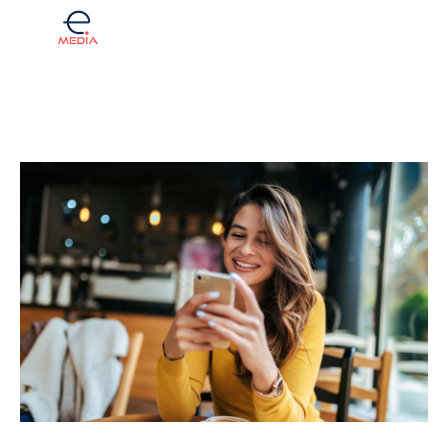
Komentar
Fintech
Investicije
Lifestyle
Zdravje
Tech
English