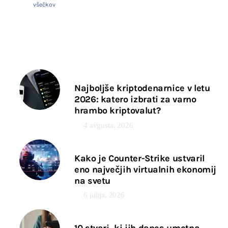
všečkov
Najboljše kriptodenarnice v letu
2026: katero izbrati za varno
hrambo kriptovalut?
4 avgusta, 2026
Kako je Counter-Strike ustvaril
eno največjih virtualnih ekonomij
na svetu
6 julija, 2026