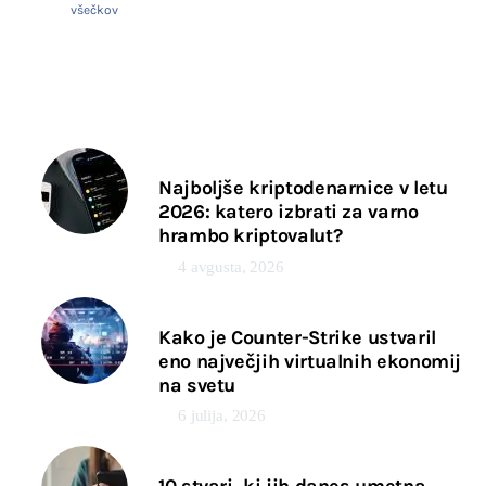
všečkov
Najboljše kriptodenarnice v letu
2026: katero izbrati za varno
hrambo kriptovalut?
4 avgusta, 2026
Kako je Counter-Strike ustvaril
eno največjih virtualnih ekonomij
na svetu
6 julija, 2026