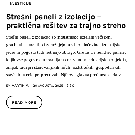
INVESTICIJE
Strešni paneli z izolacijo –
praktična rešitev za trajno streho
Strešni paneli z izolacijo so industrijsko izdelani večslojni
gradbeni elementi, ki združujejo nosilno pločevino, izolacijsko
jedro in pogosto tudi notranjo oblogo. Gre za t. i. sendvič panele,
ki jih vse pogosteje uporabljamo ne samo v industrijskih objektih,
ampak tudi pri stanovanjskih hišah, nadstreških, gospodarskih
stavbah in celo pri prenovah. Njihova glavna prednost je, da v…
BY
MARTIN M.
20 AVGUSTA, 2025
0
READ MORE