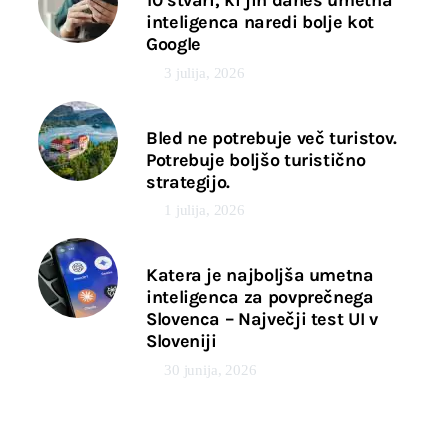
10 stvari, ki jih danes umetna
inteligenca naredi bolje kot
Google
3 julija, 2026
Bled ne potrebuje več turistov.
Potrebuje boljšo turistično
strategijo.
1 julija, 2026
Katera je najboljša umetna
inteligenca za povprečnega
Slovenca – Največji test UI v
Sloveniji
30 junija, 2026