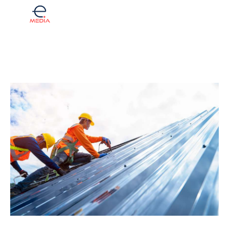
Komentar
Fintech
Investicije
Lifestyle
Zdravje
Tech
English