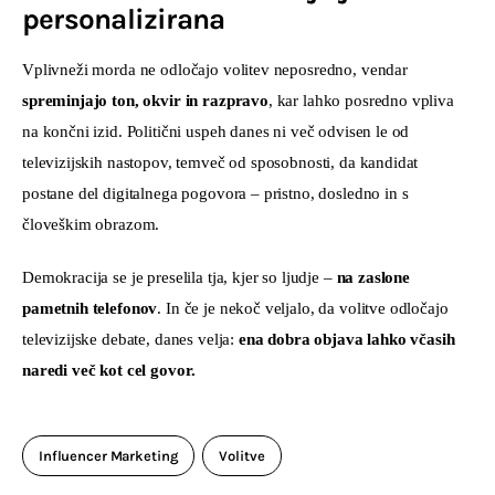
personalizirana
Vplivneži morda ne odločajo volitev neposredno, vendar 
spreminjajo ton, okvir in razpravo
, kar lahko posredno vpliva 
na končni izid. Politični uspeh danes ni več odvisen le od 
televizijskih nastopov, temveč od sposobnosti, da kandidat 
postane del digitalnega pogovora – pristno, dosledno in s 
človeškim obrazom.
Demokracija se je preselila tja, kjer so ljudje – 
na zaslone 
pametnih telefonov
. In če je nekoč veljalo, da volitve odločajo 
televizijske debate, danes velja: 
ena dobra objava lahko včasih 
naredi več kot cel govor.
Influencer Marketing
Volitve