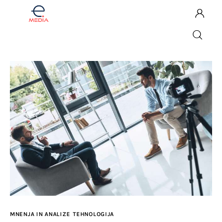
Komentar
Fintech
Investicije
Lifestyle
Zdravje
Tech
MNENJA IN ANALIZE
TEHNOLOGIJA
English