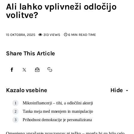
Ali lahko vplivneži odločijo
volitve?
15 OKTOBRA, 2025
313
VIEWS
6 MIN
READ TIME
Share This Article
Kazalo vsebine
Hide
Mikroinfluencerji – tihi, a odločilni akterji
Tanka meja med mnenjem in manipulacijo
Prihodnost demokracije je personalizirana
Omenjeno vprašanje pravzaprav ni težko – morda bi ga bilo celo 