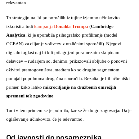
relevanten.
To strategijo naj bi po poročilih iz tujine izjemno učinkovito 
izkoristila tudi 
kampanja 
Donalda Trumpa
 (
Cambridge 
Analytica
, ki je uporabila psihografsko profiliranje (model 
OCEAN) za ciljanje volivcev z različnimi sporočili). Njegovi 
digitalni oglasi naj bi bili prilagojeni posameznim skupinam 
delavcev – rudarjem so, denimo, prikazovali obljube o ponovni 
oživitvi premogovništva, medtem ko so drugim segmentom 
ponujali popolnoma drugačna sporočila. Rezultat je bil učbeniški 
primer, kako lahko 
mikrociljanje na družbenih omrežjih 
spremeni tok zgodovine
.
Tudi v tem primeru se je potrdilo, kar se že dolgo zagovarja: Da je 
oglaševanje učinkovito, če je relevantno. 
Od javnosti do posameznika