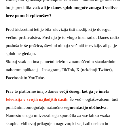
bolje preoblikovati: 
ali je danes sploh mogoče zmagati volitve 
brez pomoči vplivnežev?
Pred tridesetimi leti je bila televizija tisti medij, ki je dosegel 
večino prebivalstva. Pred njo je to vlogo imel radio. Danes radio 
posluša le še peščica, številni nimajo več niti televizije, ali pa je 
sploh ne gledajo.
Skoraj vsak pa ima pametni telefon z nameščenim standardnim 
naborom aplikacij – Instagram, TikTok, X (nekdanji Twitter), 
Facebook in YouTube.
Prav te platforme imajo danes 
večji doseg, kot ga je imela
televizija v svojih najboljših časih
. Še več – oglaševalcem, tudi 
političnim, omogočajo natančno 
segmentacijo občinstva
. 
Namesto enega univerzalnega sporočila za vse lahko vsaka 
skupina vidi svoj prilagojen nagovor, ki se ji zdi oseben in 