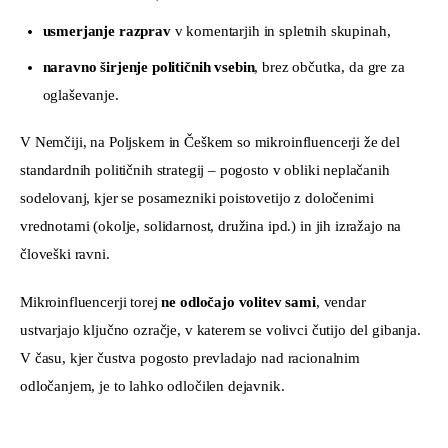
usmerjanje razprav
v komentarjih in spletnih skupinah,
naravno širjenje političnih vsebin
, brez občutka, da gre za
oglaševanje.
V Nemčiji, na Poljskem in Češkem so mikroinfluencerji že del 
standardnih političnih strategij – pogosto v obliki neplačanih 
sodelovanj, kjer se posamezniki poistovetijo z določenimi 
vrednotami (okolje, solidarnost, družina ipd.) in jih izražajo na 
človeški ravni.
Mikroinfluencerji torej 
ne odločajo volitev sami
, vendar 
ustvarjajo ključno ozračje, v katerem se volivci čutijo del gibanja. 
V času, kjer čustva pogosto prevladajo nad racionalnim 
odločanjem, je to lahko odločilen dejavnik.