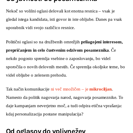
Nekoč so volilni oglasi delovali kot enotna resnica – vsak je 
gledal istega kandidata, isti govor in iste obljube. Danes pa vsak 
uporabnik vidi svojo različico resnice.
Politični oglasi so na družbenih omrežjih 
prilagojeni interesom, 
prepričanjem in celo čustvenim odzivom posameznika
. Če 
nekdo pogosto spremlja vsebine o zaposlovanju, bo videl 
sporočila o novih delovnih mestih. Če spremlja okoljske teme, bo 
videl obljube o zelenem prehodu.
Tak način komunikacije 
ni več množičen – je 
mikrociljan
. 
Namesto da politik nagovarja narod, nagovarja posameznike. To 
daje kampanjam neverjetno moč, a tudi odpira etična vprašanja: 
kdaj personalizacija postane manipulacija?
Od oglasov do vplivnežev