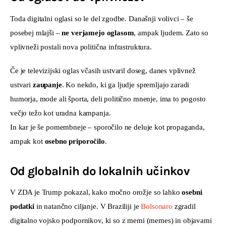
Toda digitalni oglasi so le del zgodbe. Današnji volivci – še 
posebej mlajši – 
ne verjamejo oglasom
, ampak ljudem. Zato so 
vplivneži postali nova politična infrastruktura.
Če je televizijski oglas včasih ustvaril doseg, danes vplivnež 
ustvari 
zaupanje
. Ko nekdo, ki ga ljudje spremljajo zaradi 
humorja, mode ali športa, deli politično mnenje, ima to pogosto 
večjo težo kot uradna kampanja.
In kar je še pomembneje – sporočilo ne deluje kot propaganda, 
ampak kot 
osebno priporočilo
.
Od globalnih do lokalnih učinkov
V ZDA je Trump pokazal, kako močno orožje so lahko 
osebni 
podatki
 in natančno ciljanje. V Braziliji je 
Bolsonaro 
zgradil 
digitalno vojsko podpornikov, ki so z memi (memes) in objavami 