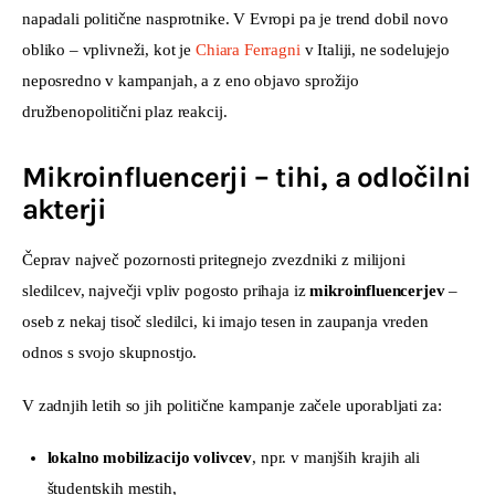
napadali politične nasprotnike. V Evropi pa je trend dobil novo 
obliko – vplivneži, kot je 
Chiara Ferragni
 v Italiji, ne sodelujejo 
neposredno v kampanjah, a z eno objavo sprožijo 
družbenopolitični plaz reakcij.
Mikroinfluencerji – tihi, a odločilni
akterji
Čeprav največ pozornosti pritegnejo zvezdniki z milijoni 
sledilcev, največji vpliv pogosto prihaja iz 
mikroinfluencerjev
 – 
oseb z nekaj tisoč sledilci, ki imajo tesen in zaupanja vreden 
odnos s svojo skupnostjo.
V zadnjih letih so jih politične kampanje začele uporabljati za:
lokalno mobilizacijo volivcev
, npr. v manjših krajih ali
študentskih mestih,