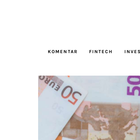
Komentar
Fintech
Investicije
KOMENTAR
FINTECH
INVE
Lifestyle
Zdravje
Tech
English