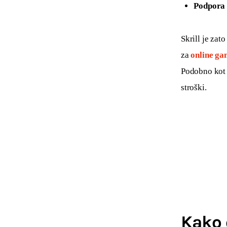
Podpora 
Skrill je zat
za 
online ga
Podobno kot
stroški.
Kako 