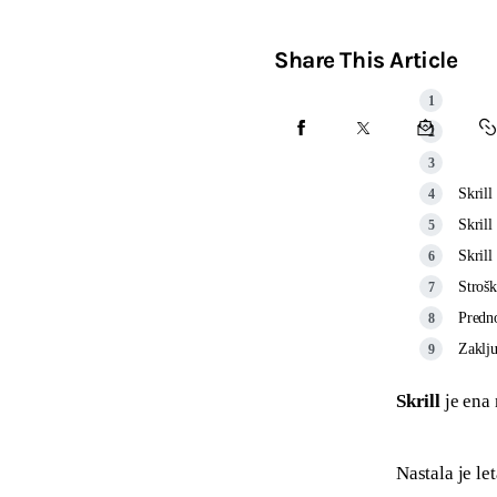
Share This Article
Skrill
Skrill
Skrill
Strošk
Predno
Zaklj
Skrill
 je ena
Nastala je l