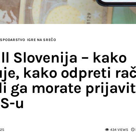
OSPODARSTVO
IGRE NA SREČO
ll Slovenija – kako
uje, kako odpreti ra
li ga morate prijavit
S-u
025
434
VIEWS