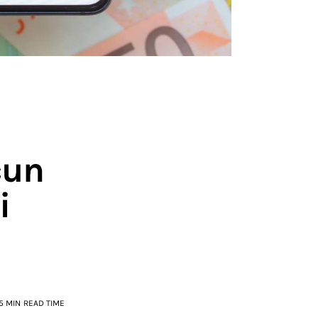
čun
i
5 MIN
READ TIME