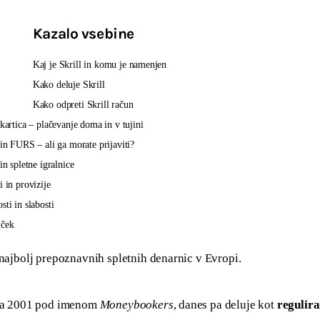
Kazalo vsebine
Kaj je Skrill in komu je namenjen
Kako deluje Skrill
Kako odpreti Skrill račun
 kartica – plačevanje doma in v tujini
 in FURS – ali ga morate prijaviti?
 in spletne igralnice
i in provizije
sti in slabosti
uček
 najbolj prepoznavnih spletnih denarnic v Evropi.
eta 2001 pod imenom 
Moneybookers
, danes pa deluje kot 
regulira