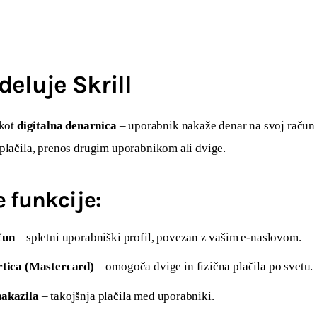
deluje Skrill
kot 
digitalna denarnica
 – uporabnik nakaže denar na svoj račun 
 plačila, prenos drugim uporabnikom ali dvige.
 funkcije:
čun
– spletni uporabniški profil, povezan z vašim e-naslovom.
artica (Mastercard)
– omogoča dvige in fizična plačila po svetu.
nakazila
– takojšnja plačila med uporabniki.