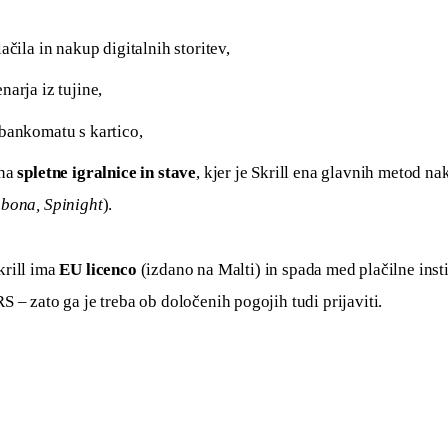
lačila in nakup digitalnih storitev,
narja iz tujine,
bankomatu s kartico,
 na
spletne igralnice in stave
, kjer je Skrill ena glavnih metod nak
abona, Spinight
).
krill ima 
EU licenco
 (izdano na Malti) in spada med plačilne instit
 – zato ga je treba ob določenih pogojih tudi prijaviti.