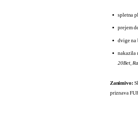
spletna p
prejem de
dvige na 
nakazila
20Bet, R
Zanimivo:
 S
priznava FURS