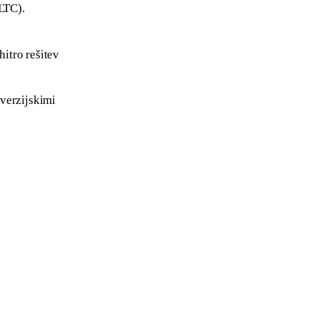
LTC).
 hitro rešitev 
verzijskimi 