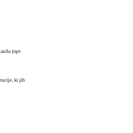
azila (
npr.
ucije, ki jih 