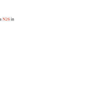
a 
N26
 in 