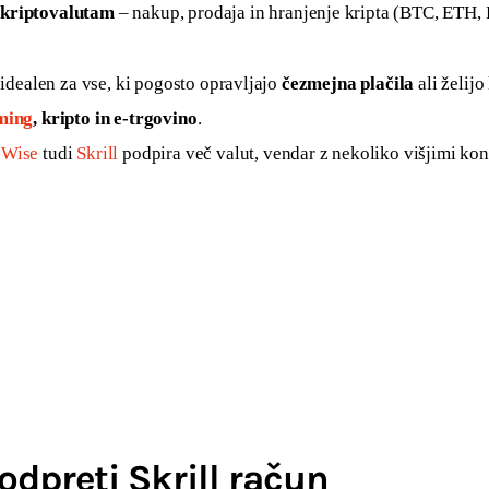
kriptovalutam
– nakup, prodaja in hranjenje kripta (BTC, ETH, 
o idealen za vse, ki pogosto opravljajo 
čezmejna plačila
 ali želijo
ming
, kripto in e-trgovino
.
 
Wise
 tudi 
Skrill
 podpira več valut, vendar z nekoliko višjimi kon
odpreti Skrill račun