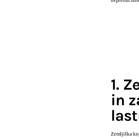
nepremičnine
1. Z
in z
las
Zemljiška knj