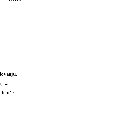
dovanju
, 
, kar 
li hiše – 
.
 