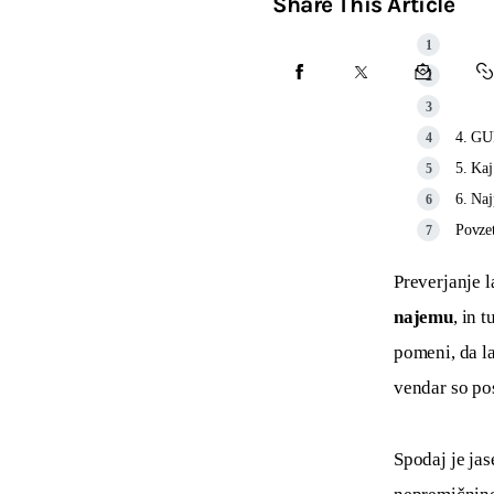
Share This Article
4. GU
5. Kaj
6. Naj
Povze
Preverjanje l
najemu
, in t
pomeni, da la
vendar so pos
Spodaj je jas