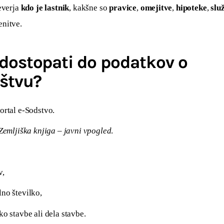
everja 
kdo je lastnik
, kakšne so 
pravice
, 
omejitve
, 
hipoteke
, 
slu
nitve.
dostopati do podatkov o
ištvu?
ortal e-Sodstvo.
Zemljiška knjiga – javni vpogled
.
v,
lno številko,
ko stavbe ali dela stavbe.