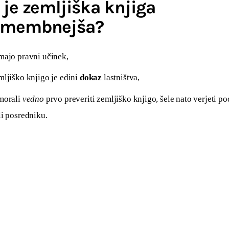
 je zemljiška knjiga
omembnejša?
majo pravni učinek,
mljiško knjigo je edini
dokaz
lastništva,
 morali
vedno
prvo preveriti zemljiško knjigo, šele nato verjeti p
li posredniku.