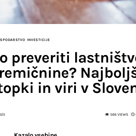
OSPODARSTVO
INVESTICIJE
 preveriti lastništv
remičnine? Najboljš
opki in viri v Sloven
025
566
VIEWS
Kazalo vsebine