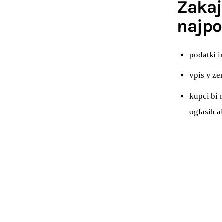
Zakaj
najp
podatki i
vpis v ze
kupci bi
oglasih a