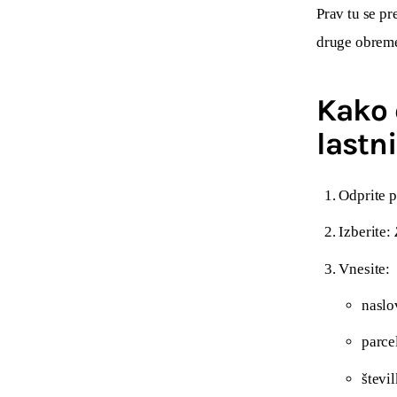
Prav tu se pr
druge obreme
Kako 
lastn
Odprite p
Izberite:
Vnesite:
naslo
parce
števil