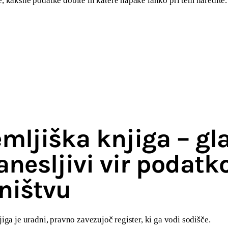
, kakšne podatke dobite in katere napake lahko pri tem naredite.
emljiška knjiga – gl
anesljivi vir podatk
tništvu
iga je uradni, pravno zavezujoč register, ki ga vodi sodišče.