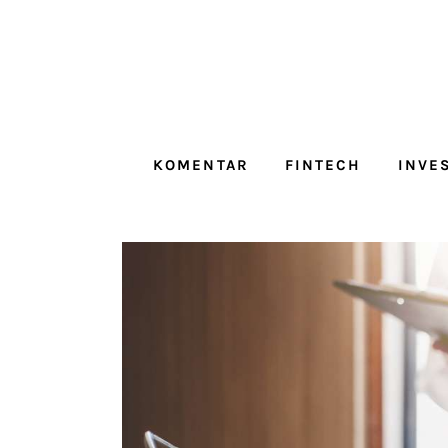
Komentar
Fintech
Investicije
KOMENTAR
FINTECH
INVE
Lifestyle
Zdravje
Tech
English