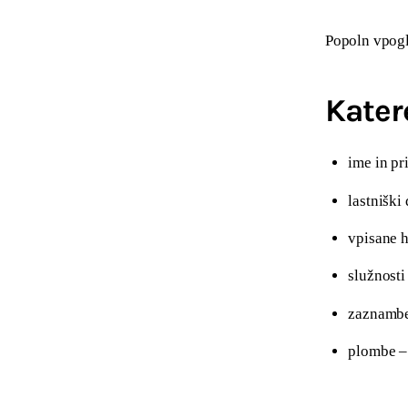
Popoln vpogle
Kater
ime in pr
lastniški 
vpisane h
služnosti
zaznambe
plombe – 