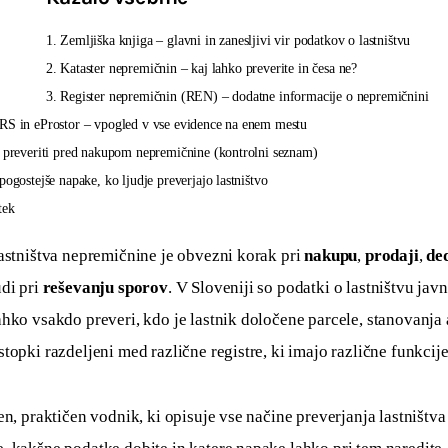
1. Zemljiška knjiga – glavni in zanesljivi vir podatkov o lastništvu
2. Kataster nepremičnin – kaj lahko preverite in česa ne?
3. Register nepremičnin (REN) – dodatne informacije o nepremičnini
RS in eProstor – vpogled v vse evidence na enem mestu
 preveriti pred nakupom nepremičnine (kontrolni seznam)
pogostejše napake, ko ljudje preverjajo lastništvo
tek
astništva nepremičnine je obvezni korak pri 
nakupu
, 
prodaji
, 
de
udi pri 
reševanju sporov
. V Sloveniji so podatki o lastništvu javni
hko vsakdo preveri, kdo je lastnik določene parcele, stanovanja a
topki razdeljeni med različne registre, ki imajo različne funkcije
en, praktičen vodnik, ki opisuje vse načine preverjanja lastništva