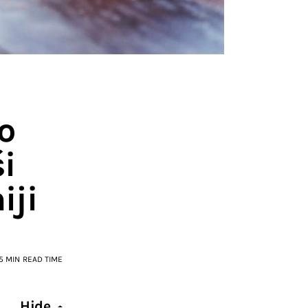
o
i
iji
5 MIN
READ TIME
Hide