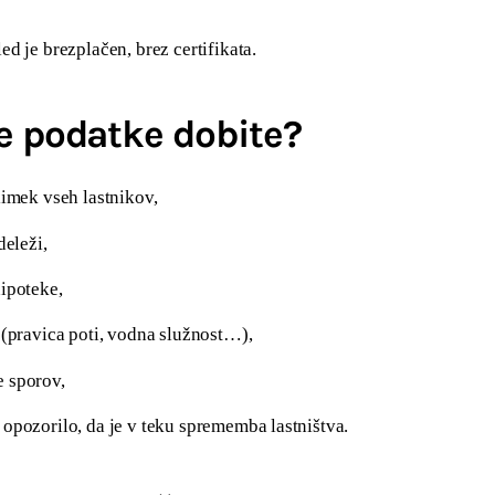
d je brezplačen, brez certifikata.
e podatke dobite?
iimek vseh lastnikov,
deleži,
ipoteke,
 (pravica poti, vodna služnost…),
 sporov,
opozorilo, da je v teku sprememba lastništva.