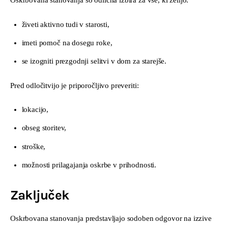
Oskrbovana stanovanja so odlična izbira za vse, ki želijo:
živeti aktivno tudi v starosti,
imeti pomoč na dosegu roke,
se izogniti prezgodnji selitvi v dom za starejše.
Pred odločitvijo je priporočljivo preveriti:
lokacijo,
obseg storitev,
stroške,
možnosti prilagajanja oskrbe v prihodnosti.
Zaključek
Oskrbovana stanovanja predstavljajo sodoben odgovor na izzive 