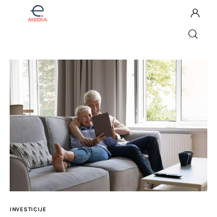
Komentar
Fintech
Investicije
Lifestyle
Zdravje
Tech
INVESTICIJE
English