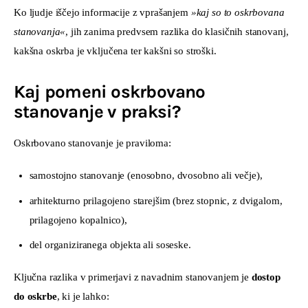
Ko ljudje iščejo informacije z vprašanjem 
»kaj so to oskrbovana 
stanovanja«
, jih zanima predvsem razlika do klasičnih stanovanj, 
kakšna oskrba je vključena ter kakšni so stroški.
Kaj pomeni oskrbovano
stanovanje v praksi?
Oskrbovano stanovanje je praviloma:
samostojno stanovanje (enosobno, dvosobno ali večje),
arhitekturno prilagojeno starejšim (brez stopnic, z dvigalom,
prilagojeno kopalnico),
del organiziranega objekta ali soseske.
Ključna razlika v primerjavi z navadnim stanovanjem je 
dostop 
do oskrbe
, ki je lahko: