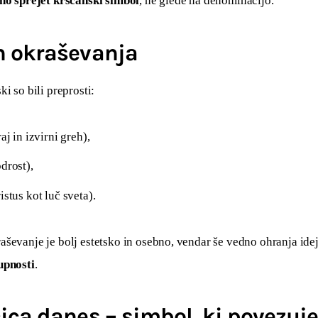
no sprejet krščanski simbol
, ne glede na denominacijo.
 okraševanja
ki so bili preprosti:
aj in izvirni greh),
drost),
istus kot luč sveta).
ševanje je bolj estetsko in osebno, vendar še vedno ohranja idej
upnosti
.
ca danes – simbol, ki povezuj