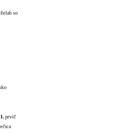
eželah so 
sko 
I.
 prvič 
ečica 