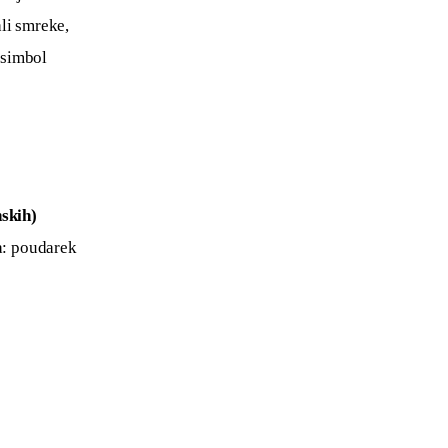
li smreke, 
 simbol 
skih) 
a: poudarek 