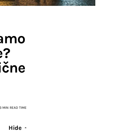
jamo
e?
ične
3 MIN
READ TIME
Hide