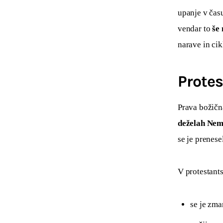
upanje v času
vendar to 
še 
narave in cik
Protes
Prava božična
deželah Nem
se je prenese
V protestant
se je zma