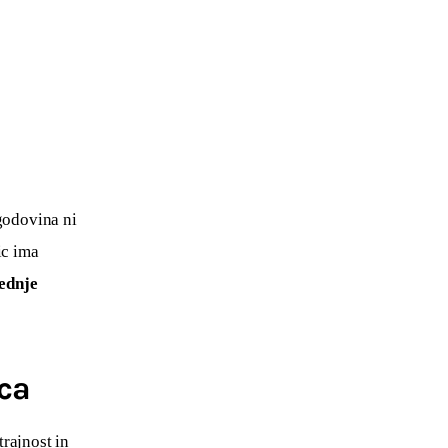
godovina ni 
ic ima 
ednje 
ica
rajnost in 