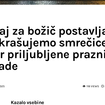
aj za božič postavl
okrašujemo smrečic
r priljubljene prazn
ade
2025
118
VIEWS
Kazalo vsebine