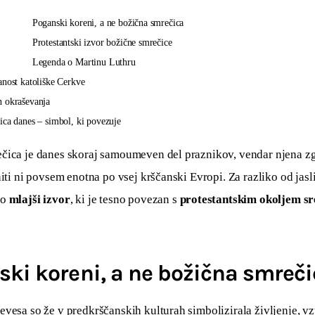
Poganski koreni, a ne božična smrečica
Protestantski izvor božične smrečice
Legenda o Martinu Luthru
nost katoliške Cerkve
 okraševanja
ca danes – simbol, ki povezuje
čica je danes skoraj samoumeven del praznikov, vendar njena z
niti ni povsem enotna po vsej krščanski Evropi. Za razliko od jasl
o 
mlajši izvor
, ki je tesno povezan s 
protestantskim okoljem sr
ki koreni, a ne božična smreč
vesa so že v predkrščanskih kulturah simbolizirala življenje, vzt