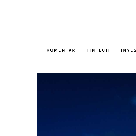
Komentar
Fintech
Investicije
KOMENTAR
FINTECH
INVE
Lifestyle
Zdravje
Tech
English