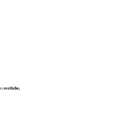
o 
svetlobe, 
e