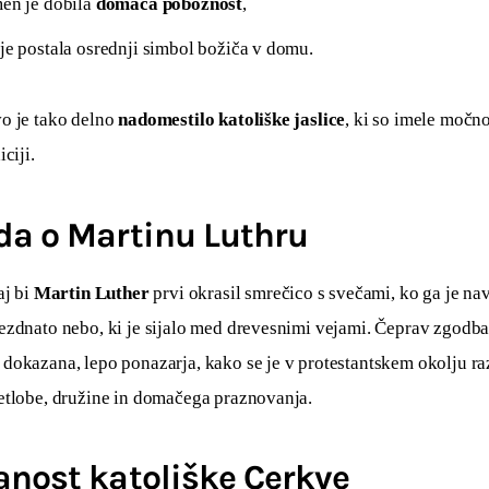
men je dobila
domača pobožnost
,
je postala osrednji simbol božiča v domu.
o je tako delno 
nadomestilo katoliške jaslice
, ki so imele močn
ciji.
da o Martinu Luthru
j bi 
Martin Luther
 prvi okrasil smrečico s svečami, ko ga je nav
ezdnato nebo, ki je sijalo med drevesnimi vejami. Čeprav zgodba
dokazana, lepo ponazarja, kako se je v protestantskem okolju raz
etlobe, družine in domačega praznovanja.
anost katoliške Cerkve