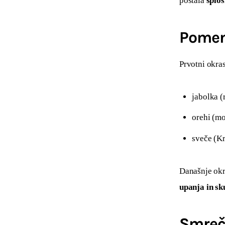
postala 
sploš
Pomen
Prvotni okras
jabolka (r
orehi (mo
sveče (Kr
Današnje okra
upanja in sk
Smreči