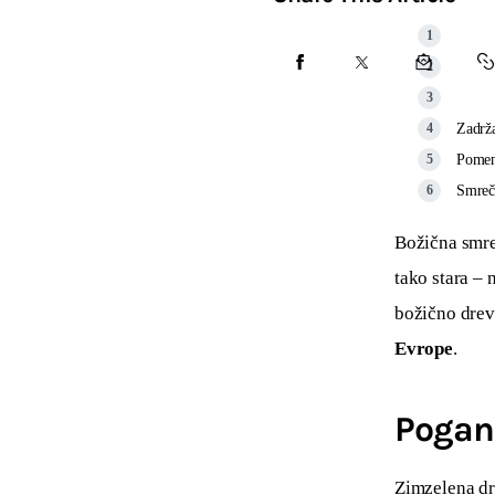
Zadrža
Pomen
Smreči
Božična smre
tako stara – 
božično drev
Evrope
.
Pogans
Zimzelena dre