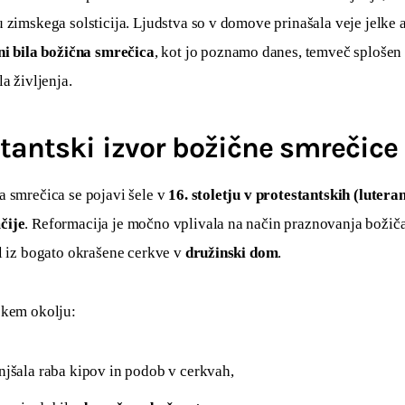
 zimskega solsticija. Ljudstva so v domove prinašala veje jelke a
ni bila božična smrečica
, kot jo poznamo danes, temveč splošen
la življenja.
tantski izvor božične smrečice
 smrečica se pojavi šele v 
16. stoletju v protestantskih (luteran
čije
. Reformacija je močno vplivala na način praznovanja božič
l iz bogato okrašene cerkve v 
družinski dom
.
skem okolju:
njšala raba kipov in podob v cerkvah,