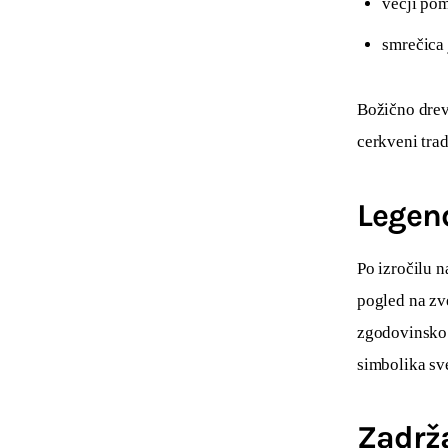
večji po
smrečica 
Božično drev
cerkveni tradi
Legen
Po izročilu na
pogled na zv
zgodovinsko 
simbolika sv
Zadrž