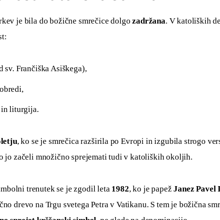
rkev je bila do božične smrečice dolgo 
zadržana
. V katoliških d
t:
od sv. Frančiška Asiškega),
obredi,
in liturgija.
oletju
, ko se je smrečica razširila po Evropi in izgubila strogo ver
o jo začeli množično sprejemati tudi v katoliških okoljih.
bolni trenutek se je zgodil leta 
1982
, ko je papež 
Janez Pavel I
čno drevo na Trgu svetega Petra v Vatikanu. S tem je božična smr