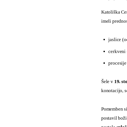
Katoliška Ce
imeli prednos
jaslice (
cerkveni 
procesije 
Šele v 
19. st
konotacijo, s
Pomemben sim
postavil boži