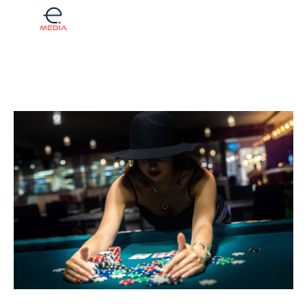
Komentar
Fintech
Investicije
Lifestyle
Zdravje
Tech
English