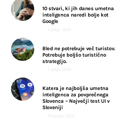
10 stvari, ki jih danes umetna
inteligenca naredi bolje kot
Google
3 julija, 2026
Bled ne potrebuje več turistov.
Potrebuje boljšo turistično
strategijo.
1 julija, 2026
Katera je najboljša umetna
inteligenca za povprečnega
Slovenca – Največji test UI v
Sloveniji
30 junija, 2026