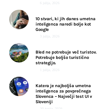
6 julija, 2026
10 stvari, ki jih danes umetna
inteligenca naredi bolje kot
Google
3 julija, 2026
Bled ne potrebuje več turistov.
Potrebuje boljšo turistično
strategijo.
1 julija, 2026
Katera je najboljša umetna
inteligenca za povprečnega
Slovenca – Največji test UI v
Sloveniji
30 junija, 2026