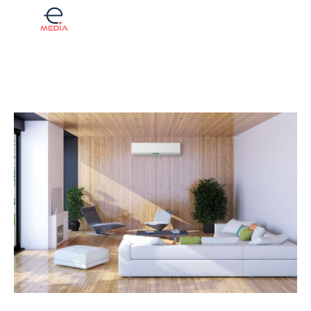
Komentar
Fintech
Investicije
Lifestyle
Zdravje
Tech
English