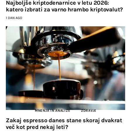
Najboljše kriptodenarnice v letu 2026:
katero izbrati za varno hrambo kriptovalut?
1 DAN AGO
MNENJA IN ANALIZE
ZDRAVJE
Zakaj espresso danes stane skoraj dvakrat
več kot pred nekaj leti?