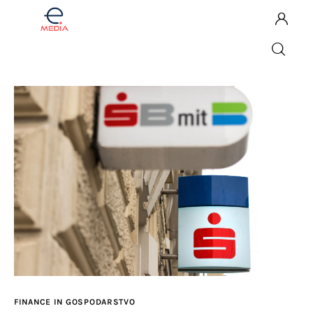
Komentar
Fintech
Investicije
Lifestyle
Zdravje
Tech
FINANCE IN GOSPODARSTVO
English