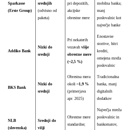
Sparkasse
srednjih
pri depozitih,
mobilna banka;
(Erste Group)
(odvisno od
akcijske
manj
paketa)
obrestne mere
poslovalnic kot
največje banke
Enostavne
Pri nekaterih
storitve, hitri
Nizki do
vezavah
višje
Addiko Bank
krediti,
srednji
obrestne mere
omejena mreža
(~2,5 %)
poslovalnic
Obrestna mera
Tradicionalna
Nizki do
okoli
~1,9 %
banka, manj
BKS Bank
srednji
(primerjava
digitalnih
apr. 2025)
dodatkov
Največja mreža
Obrestne mere
poslovalnic in
NLB
Srednji do
standardne;
bankomatov,
(slovenska)
višji