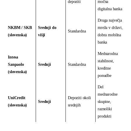
depoziti
močna
digitalna banka
Druga največja
NKBM / SKB
Srednji do
mreža v državi,
Standardna
(slovenska)
višji
dobra mobilna
banka
Mednarodna
Intesa
stabilnost,
Sanpaolo
Srednji
Standardna
kreditne
(slovenska)
ponudbe
Del
mednarodne
UniCredit
Depoziti okoli
Srednji
skupine,
(slovenska)
srednjih
raznoliki
produkti