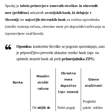
Spodaj je 
tabela primerjave osnovnih stroškov in obrestnih 
mer (približno)
 nekaterih 
avstrijskih bank, ki delujejo v 
Sloveniji
, ter 
največjih slovenskih bank
 za osebne uporabnike 
(stroški vodenja računa, obrestne mere pri depozitih/varčevanju in 
izpostavljene značilnosti).
Opomba:
konkretne številke se pogosto spreminjajo, zato
je priporočljivo preveriti aktualne cenike bank (npr. na
spletnih straneh bank ali prek
primerjalnika ZPS
).
Obrestna
Mesečni
mera
Glavne
Banka
stroški
depozitov
značilnosti
računa
(npr. vezava)
Pregledni
Od
nižjih do
Dobri pogoji
paketi, solidna