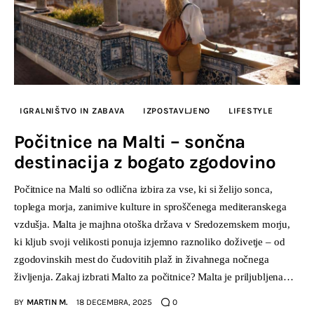
IGRALNIŠTVO IN ZABAVA
IZPOSTAVLJENO
LIFESTYLE
Počitnice na Malti – sončna
destinacija z bogato zgodovino
Počitnice na Malti so odlična izbira za vse, ki si želijo sonca,
toplega morja, zanimive kulture in sproščenega mediteranskega
vzdušja. Malta je majhna otoška država v Sredozemskem morju,
ki kljub svoji velikosti ponuja izjemno raznoliko doživetje – od
zgodovinskih mest do čudovitih plaž in živahnega nočnega
življenja. Zakaj izbrati Malto za počitnice? Malta je priljubljena…
BY
MARTIN M.
18 DECEMBRA, 2025
0