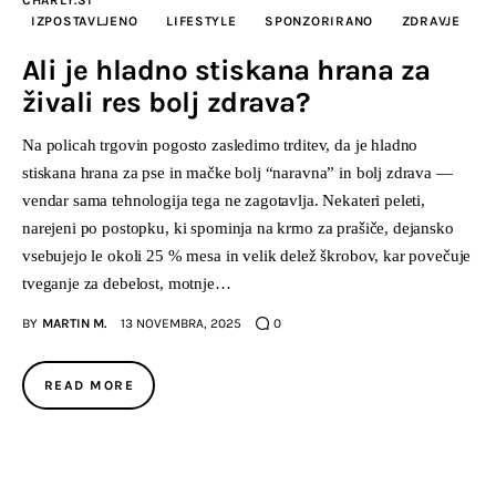
CHARLY.SI
IZPOSTAVLJENO
LIFESTYLE
SPONZORIRANO
ZDRAVJE
Ali je hladno stiskana hrana za
živali res bolj zdrava?
Na policah trgovin pogosto zasledimo trditev, da je hladno
stiskana hrana za pse in mačke bolj “naravna” in bolj zdrava —
vendar sama tehnologija tega ne zagotavlja. Nekateri peleti,
narejeni po postopku, ki spominja na krmo za prašiče, dejansko
vsebujejo le okoli 25 % mesa in velik delež škrobov, kar povečuje
tveganje za debelost, motnje…
BY
MARTIN M.
13 NOVEMBRA, 2025
0
READ MORE