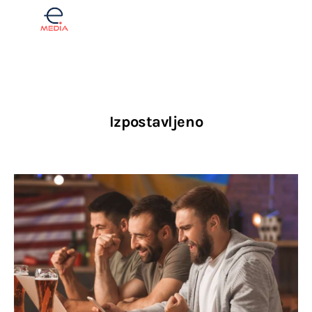
Komentar
Izpostavljeno
Fintech
Investicije
Lifestyle
Zdravje
Tech
English