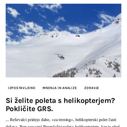
IZPOSTAVLJENO
MNENJA IN ANALIZE
ZDRAVJE
Si želite poleta s helikopterjem?
Pokličite GRS.
... Reševalci pridejo đabe, »za trening«, helikopterski polet časti
država. Bon voyage! Brezplačni polet s helikopterjem, ker je obul