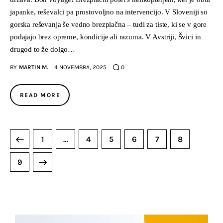
japanke, reševalci pa prostovoljno na intervencijo. V Sloveniji so
gorska reševanja še vedno brezplačna – tudi za tiste, ki se v gore
podajajo brez opreme, kondicije ali razuma. V Avstriji, Švici in
drugod to že dolgo…
BY
MARTIN M.
4 NOVEMBRA, 2025
0
READ MORE
1
…
4
5
6
7
8
9