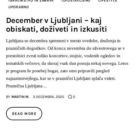
IGRALNIŠTVO IN ZABAVA
IZPOSTAVLJENO
LIFESTYLE
UPORABNO
December v Ljubljani – kaj
obiskati, doživeti in izkusiti
Ljubljana se decembra spremeni v mesto svetlobe, druženja in
prazničnih dogodkov. Od konca novembra do silvestrovega se v
prestolnici zvrsti toliko koncertov, stojnic, vodenih ogledov in
tematskih večerov, da skoraj vsak dan ponuja nekaj novega. Letos
je program še posebej bogat, zato smo pripravili pregled
najzanimivejšega, kar se v praznični Ljubljani splača videti.
Praznična Ljubljana…
BY
MARTIN M.
3 DECEMBRA, 2025
0
READ MORE