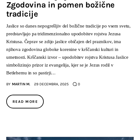
Zgodovina in pomen božične
tradicije
Jaslice so danes nepogrešljiv del božične tradicije po vsem svetu,
predstavljajo pa tridimenzionalno upodobitev rojstva Jezusa
Kristusa. Čeprav se zdijo jaslice običajen del praznikov, ima
njihova zgodovina globoke korenine v krščanski kulturi in
umetnosti. Krščanski izvor – upodobitev rojstva Kristusa Jaslice
simbolizirajo prizor iz evangelija, kjer se je Jezus rodil v
Betlehemu in so pastirji…
BY
MARTIN M.
29 DECEMBRA, 2025
0
READ MORE