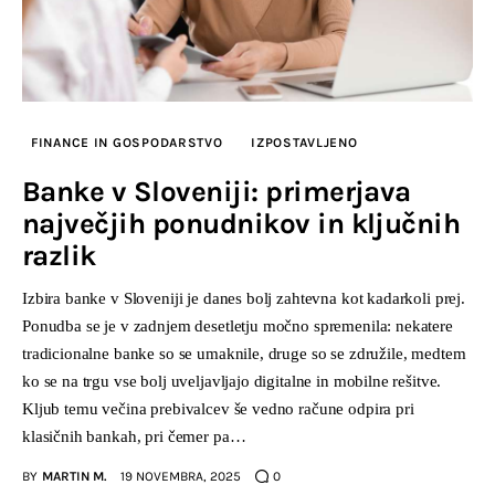
FINANCE IN GOSPODARSTVO
IZPOSTAVLJENO
Banke v Sloveniji: primerjava
največjih ponudnikov in ključnih
razlik
Izbira banke v Sloveniji je danes bolj zahtevna kot kadarkoli prej.
Ponudba se je v zadnjem desetletju močno spremenila: nekatere
tradicionalne banke so se umaknile, druge so se združile, medtem
ko se na trgu vse bolj uveljavljajo digitalne in mobilne rešitve.
Kljub temu večina prebivalcev še vedno račune odpira pri
klasičnih bankah, pri čemer pa…
BY
MARTIN M.
19 NOVEMBRA, 2025
0