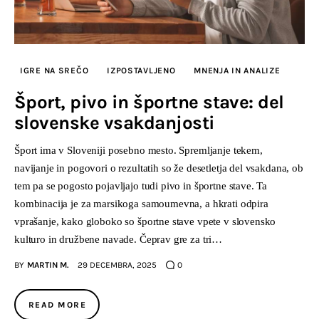
IGRE NA SREČO
IZPOSTAVLJENO
MNENJA IN ANALIZE
Šport, pivo in športne stave: del
slovenske vsakdanjosti
Šport ima v Sloveniji posebno mesto. Spremljanje tekem,
navijanje in pogovori o rezultatih so že desetletja del vsakdana, ob
tem pa se pogosto pojavljajo tudi pivo in športne stave. Ta
kombinacija je za marsikoga samoumevna, a hkrati odpira
vprašanje, kako globoko so športne stave vpete v slovensko
kulturo in družbene navade. Čeprav gre za tri…
BY
MARTIN M.
29 DECEMBRA, 2025
0
READ MORE